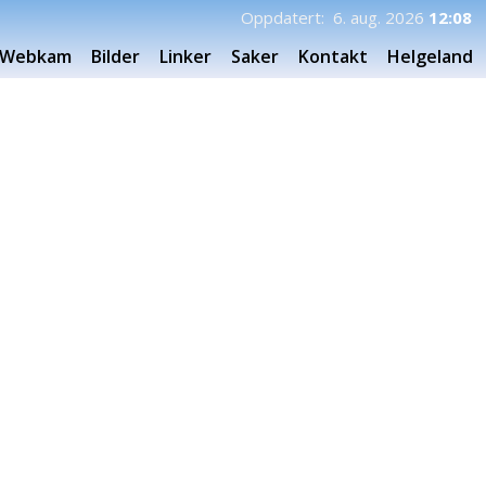
Oppdatert: 6. aug. 2026
12:08
Webkam
Bilder
Linker
Saker
Kontakt
Helgeland