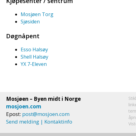
Kjøpesenter / sentrum
Mosjøen Torg
Sjøsiden
Døgnåpent
Esso Halsøy
Shell Halsøy
YX 7-Eleven
Mosjøen – Byen midt i Norge
Sti
lin
mosjoen.com
tem
Epost:
post@mosjoen.com
åpn
Send melding | Kontaktinfo
Vis