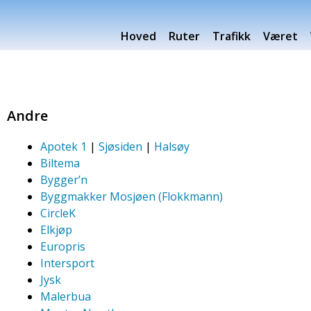
Hoved
Ruter
Trafikk
Været
Andre
Apotek 1
|
Sjøsiden
|
Halsøy
Biltema
Bygger’n
Byggmakker Mosjøen (Flokkmann)
CircleK
Elkjøp
Europris
Intersport
Jysk
Malerbua