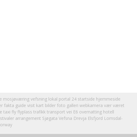
mosjøværing vefsning lokal portal 24 startside hjemmeside
er fakta guide visit kart bilder foto galleri webkamera vær været
axi fly flyplass trafikk transport vei E6 overnatting hotell
festivaler arrangement Sjøgata Vefsna Drevja Elsfjord Lomsdal-
Norway