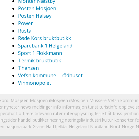
Monter Næstby
Posten Mosjøen
Posten Halsøy
Power
Rusta
Røde Kors bruktbutikk
Sparebank 1 Helgeland
Sport 1 Flokkmann
Termik bruktbutik
Thansen
Vefsn kommune – rådhuset
Vinmonopolet
kkord:
Mosjøen
Mosjoen
iMosjøen iMosjoen Mussere
Vefsn kommune 
ker nyheter news meldinger info informasjon turist turistinfo opplevels
peratur flo fjære tidevann ruter ruteopplysning ferje båt buss jernbane t
ingstider handel butikker næring næringsliv industri kultur konserter 
ten nasjonalpark Grane Hattfjelldal
Helgeland
Nordland Nord-Norge 