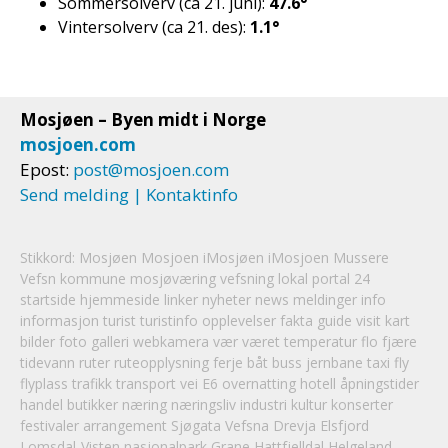
Sommersolverv (ca 21. juni):
47.6°
Vintersolverv (ca 21. des):
1.1°
Mosjøen – Byen midt i Norge
mosjoen.com
Epost:
post@mosjoen.com
Send melding | Kontaktinfo
Stikkord:
Mosjøen
Mosjoen
iMosjøen iMosjoen Mussere
Vefsn kommune mosjøværing vefsning lokal portal 24
startside hjemmeside linker nyheter news meldinger info
informasjon turist turistinfo opplevelser fakta guide visit kart
bilder foto galleri webkamera vær været temperatur flo fjære
tidevann ruter ruteopplysning ferje båt buss jernbane taxi fly
flyplass trafikk transport vei E6 overnatting hotell åpningstider
handel butikker næring næringsliv industri kultur konserter
festivaler arrangement Sjøgata Vefsna Drevja Elsfjord
Lomsdal-Visten nasjonalpark Grane Hattfjelldal
Helgeland