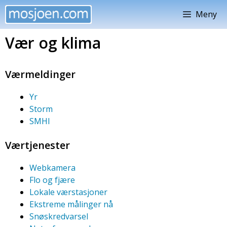
Hopp
Meny
til
innhold
Vær og klima
Værmeldinger
Yr
Storm
SMHI
Værtjenester
Webkamera
Flo og fjære
Lokale værstasjoner
Ekstreme målinger nå
Snøskredvarsel