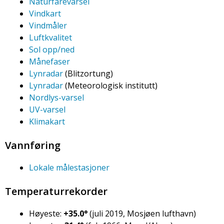
Naturfarevarsel
Vindkart
Vindmåler
Luftkvalitet
Sol opp/ned
Månefaser
Lynradar
(Blitzortung)
Lynradar
(Meteorologisk institutt)
Nordlys-varsel
UV-varsel
Klimakart
Vannføring
Lokale målestasjoner
Temperaturrekorder
Høyeste:
+35.0°
(juli 2019, Mosjøen lufthavn)