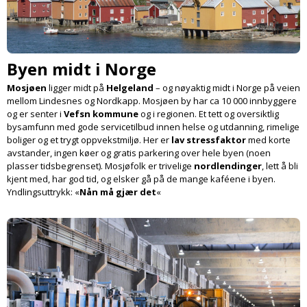
Byen midt i Norge
Mosjøen
ligger midt på
Helgeland
– og nøyaktig midt i Norge på veien
mellom Lindesnes og Nordkapp. Mosjøen by har ca 10 000 innbyggere
og er senter i
Vefsn kommune
og i regionen. Et tett og oversiktlig
bysamfunn med gode service­tilbud innen helse og utdanning, rimelige
boliger og et trygt oppvekstmiljø. Her er
lav stressfaktor
med korte
avstander, ingen køer og gratis parkering over hele byen (noen
plasser tidsbegrenset). Mosjøfolk er trivelige
nordlendinger
, lett å bli
kjent med, har god tid, og elsker gå på de mange kaféene i byen.
Yndlings­uttrykk: «
Nån må gjær det
«