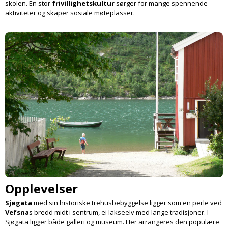
skolen. En stor
frivillighets­kultur
sørger for mange spen­nende
aktiviteter og skaper sosiale møteplasser.
Opplevelser
Sjøgata
med sin historiske trehus­bebyggelse ligger som en perle ved
Vefsna
s bredd midt i sentrum, ei lakseelv med lange tradisjoner. I
Sjøgata ligger både galleri og museum. Her arrangeres den populære