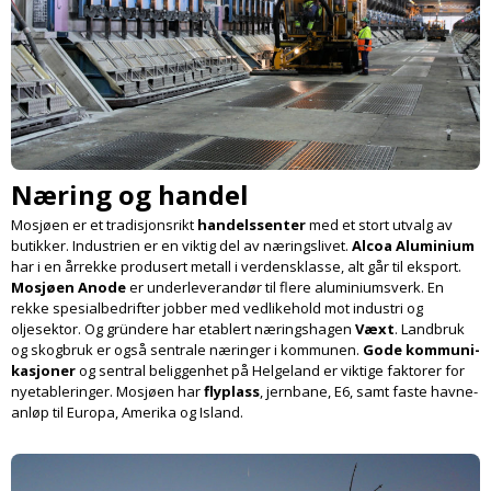
Næring og handel
Mosjøen er et tradisjonsrikt
handels­senter
med et stort utvalg av
butikker. Industrien er en viktig del av næringslivet.
Alcoa Aluminium
har i en årrekke produsert metall i verdensklasse, alt går til eksport.
Mosjøen Anode
er under­leverandør til flere aluminiums­verk. En
rekke spesialbedrifter jobber med vedlikehold mot industri og
oljesektor. Og gründere har etablert nærings­hagen
Væxt
. Landbruk
og skogbruk er også sentrale næringer i kommunen.
Gode kommuni­
kasjoner
og sentral beliggenhet på Helgeland er viktige faktorer for
nyetable­ringer. Mosjøen har
flyplass
, jernbane, E6, samt faste havne­
anløp til Europa, Amerika og Island.