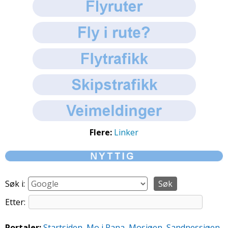
Flere:
Linker
Søk i:
Etter:
Portaler:
Startsiden
,
Mo i Rana
,
Mosjøen
,
Sandnessjøen
,