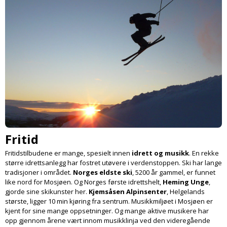
Fritid
Fritidstilbudene er mange, spesielt innen
idrett og musikk
. En rekke
større idretts­anlegg har fostret utøvere i verdens­toppen. Ski har lange
tradisjoner i området.
Norges eldste ski
, 5200 år gammel, er funnet
like nord for Mosjøen. Og Norges første idrettshelt,
Heming Unge
,
gjorde sine skikunster her.
Kjemsåsen Alpinsenter
, Helgelands
største, ligger 10 min kjøring fra sentrum. Musikk­miljøet i Mosjøen er
kjent for sine mange oppsetninger. Og mange aktive musikere har
opp gjennom årene vært innom musikklinja ved den videregående