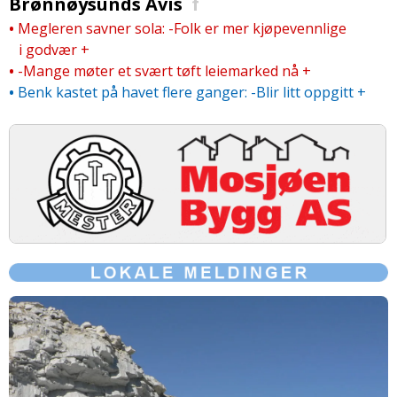
Brønnøysunds Avis
f
•
Megleren savner sola: -Folk er mer kjøpevennlige
i godvær
+
•
-Mange møter et svært tøft leiemarked nå
+
•
Benk kastet på havet flere ganger: -Blir litt oppgitt
+