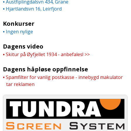
•
Austfiplingdalsvn 434, Grane
•
Hjartlandsvn 16, Leirfjord
Konkurser
•
Ingen nylige
Dagens video
•
Skitur på Øyfjellet 1934 - anbefales! >>
Dagens håpløse oppfinnelse
•
Spamfilter for vanlig postkasse - innebygd makulator
tar reklamen