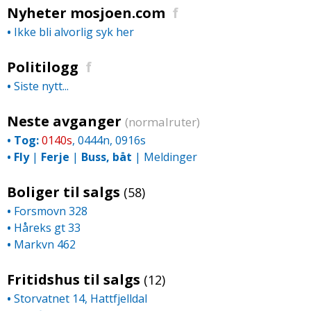
Nyheter mosjoen.com
f
•
Ikke bli alvorlig syk her
Politilogg
f
•
Siste nytt...
Neste avganger
(normalruter)
•
Tog:
0140s
, 0444n, 0916s
•
Fly
|
Ferje
|
Buss, båt
|
Meldinger
Boliger til salgs
(58)
•
Forsmovn 328
•
Håreks gt 33
•
Markvn 462
Fritidshus til salgs
(12)
•
Storvatnet 14, Hattfjelldal