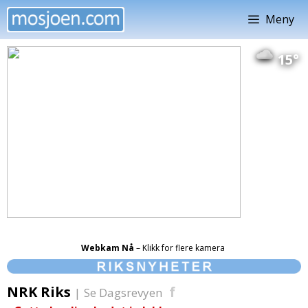
Hopp
Meny
til
innhold
15°
Webkam Nå
– Klikk for flere kamera
NRK Riks
f
|
Se Dagsrevyen