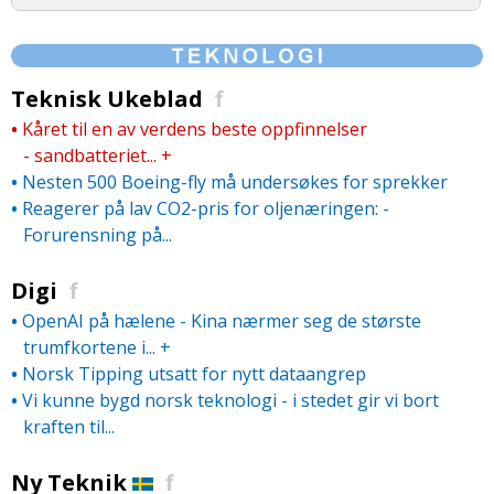
Teknisk Ukeblad
f
•
Kåret til en av verdens beste oppfinnelser
- sandbatteriet...
+
•
Nesten 500 Boeing-fly må undersøkes for sprekker
•
Reagerer på lav CO2-pris for oljenæringen: -
Forurensning på...
Digi
f
•
OpenAI på hælene - Kina nærmer seg de største
trumfkortene i...
+
•
Norsk Tipping utsatt for nytt dataangrep
•
Vi kunne bygd norsk teknologi - i stedet gir vi bort
kraften til...
Ny Teknik
f