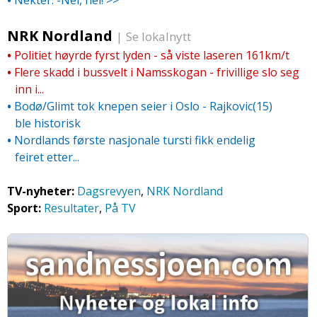
•
Nekter: -Nei, nei! >>
NRK Nordland
|
Se lokalnytt
•
Politiet høyrde fyrst lyden - så viste laseren 161km/­t
•
Flere skadd i bussvelt i Namsskogan - frivillige slo seg
inn i...
•
Bodø/­Glimt tok knepen seier i Oslo - Rajkovic(15)
ble historisk
•
Nordlands første nasjonale tursti fikk endelig
feiret etter...
TV-nyheter:
Dagsrevyen
,
NRK Nordland
Sport:
Resultater
,
På TV
.