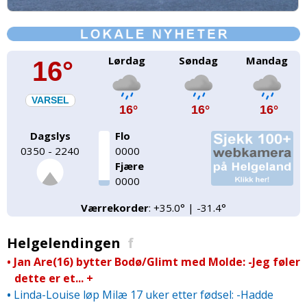
Lørdag
Søndag
Mandag
16°
VARSEL
16°
16°
16°
Dagslys
Flo
0350 - 2240
0000
Fjære
0000
Værrekorder
: +35.0° | -31.4°
Helgelendingen
f
•
Jan Are(16) bytter Bodø/­Glimt med Molde: -Jeg føler
dette er et...
+
•
Linda-Louise løp Milæ 17 uker etter fødsel: -Hadde