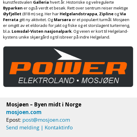
kunstfestivalen
Galleria
hvert år. Historiske og velregulerte
Byparken
er også verdt et besøk. Rett over sentrum reiser mektige
Øyfjellet
(818 m) seg. Her har
Helgelands­trappa
,
Zipline
og
Via
Ferrata
gitt ny aktivitet. Og
Marsøra
er et populært turmål. Mosjøen
er omgitt av et eldorado for jakt og fiske og et stor­slagent turterreng,
bl.a.
Lomsdal-Visten nasjonal­park
. Og veien er kort til Helgeland­
kystens unike skjær­gård og til isbreer på indre Helgeland.
Mosjøen – Byen midt i Norge
mosjoen.com
Epost:
post@mosjoen.com
Send melding | Kontaktinfo