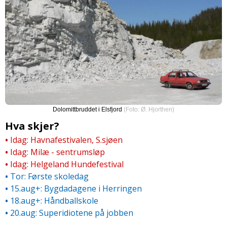
Vinternatt ved Vefsna
(Foto: Ø. Hjorthen)
Hva skjer?
•
Idag: Havnafestivalen, S.sjøen
•
Idag: Milæ - sentrumsløp
•
Idag: Helgeland Hundefestival
•
Tor: Første skoledag
•
15.aug+: Bygdadagene i Herringen
•
18.aug+: Håndballskole
•
20.aug: Superidiotene på jobben