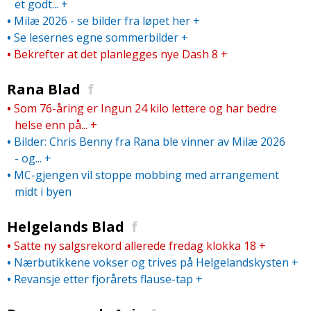
et godt...
+
•
Milæ 2026 - se bilder fra løpet her
+
•
Se lesernes egne sommerbilder
+
•
Bekrefter at det planlegges nye Dash 8
+
Rana Blad
f
•
Som 76-åring er Ingun 24 kilo lettere og har bedre
helse enn på...
+
•
Bilder: Chris Benny fra Rana ble vinner av Milæ 2026
- og...
+
•
MC-gjengen vil stoppe mobbing med arrangement
midt i byen
Helgelands Blad
f
•
Satte ny salgsrekord allerede fredag klokka 18
+
•
Nærbutikkene vokser og trives på Helgelandskysten
+
•
Revansje etter fjorårets flause-tap
+