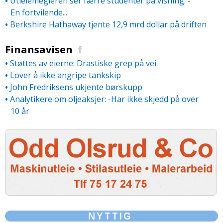
•
Utleiemegleren ser færre studenter på visning: -
En fortvilende...
•
Berkshire Hathaway tjente 12,9 mrd dollar på driften
Finansavisen
f
•
Støttes av eierne: Drastiske grep på vei
•
Lover å ikke angripe tankskip
•
John Fredriksens ukjente børskupp
•
Analytikere om oljeaksjer: -Har ikke skjedd på over
10 år