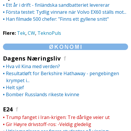
•
Ett år i drift - finländska sandbatteriet levererar
•
Första testet: Tydlig vinnare när Volvo EX60 ställs mot...
•
Han filmade 500 chefer: "Finns ett gyllene snitt"
Flere:
Tek
,
CW
,
TeknoPuls
.
Dagens Næringsliv
f
•
Hva vil Kina med verden?
•
Resultatløft for Berkshire Hathaway - pengebingen
krympet i...
•
Helt sjef
•
Bomber Russlands rikeste kvinne
E24
f
•
Trump fanget i Iran-krigen: Tre dårlige veier ut
•
Gir Høyre drivstoff-ros: -Veldig gledelig