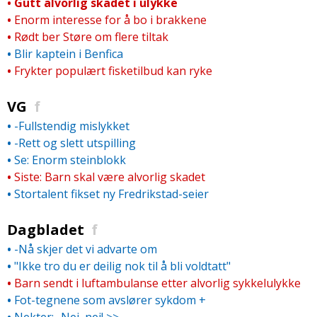
•
Gutt alvorlig skadet i ulykke
•
Enorm interesse for å bo i brakkene
•
Rødt ber Støre om flere tiltak
•
Blir kaptein i Benfica
•
Frykter populært fisketilbud kan ryke
VG
f
•
-Fullstendig mislykket
•
-Rett og slett utspilling
•
Se: Enorm steinblokk
•
Siste: Barn skal være alvorlig skadet
•
Stortalent fikset ny Fredrikstad-seier
Dagbladet
f
•
-Nå skjer det vi advarte om
•
"Ikke tro du er deilig nok til å bli voldtatt"
•
Barn sendt i luftambulanse etter alvorlig sykkelulykke
•
Fot-tegnene som avslører sykdom
+