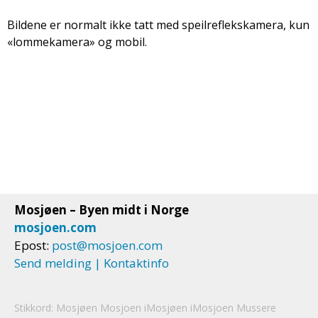
Bildene er normalt ikke tatt med speilreflekskamera, kun
«lommekamera» og mobil.
Mosjøen – Byen midt i Norge
mosjoen.com
Epost:
post@mosjoen.com
Send melding | Kontaktinfo
Stikkord:
Mosjøen
Mosjoen
iMosjøen iMosjoen Mussere