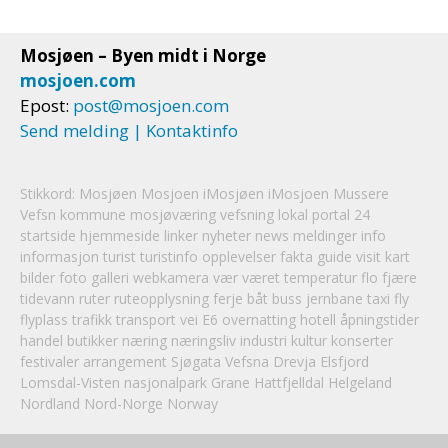
Mosjøen – Byen midt i Norge
mosjoen.com
Epost:
post@mosjoen.com
Send melding | Kontaktinfo
Stikkord:
Mosjøen
Mosjoen
iMosjøen iMosjoen Mussere
Vefsn kommune mosjøværing vefsning lokal portal 24
startside hjemmeside linker nyheter news meldinger info
informasjon turist turistinfo opplevelser fakta guide visit kart
bilder foto galleri webkamera vær været temperatur flo fjære
tidevann ruter ruteopplysning ferje båt buss jernbane taxi fly
flyplass trafikk transport vei E6 overnatting hotell åpningstider
handel butikker næring næringsliv industri kultur konserter
festivaler arrangement Sjøgata Vefsna Drevja Elsfjord
Lomsdal-Visten nasjonalpark Grane Hattfjelldal
Helgeland
Nordland Nord-Norge Norway