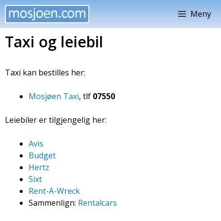
Hopp
Meny
til
innhold
Taxi og leiebil
Taxi kan bestilles her:
Mosjøen Taxi
, tlf
07550
Leiebiler er tilgjengelig her:
Avis
Budget
Hertz
Sixt
Rent-A-Wreck
Sammenlign:
Rentalcars