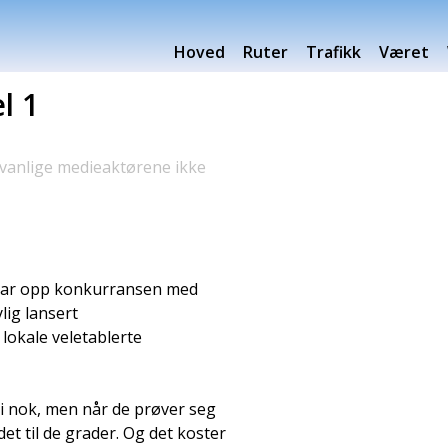
Hoved
Ruter
Trafikk
Været
l 1
 vanlige medieaktørene ikke
 tar opp konkurransen med
lig lansert
lokale veletablerte
i nok, men når de prøver seg
et til de grader. Og det koster