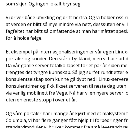
som skjer. Og ingen lokalt bryr seg.
Vi driver både utvikling og drift herfra. Og vi holder oss 
at verden er blitt så mye mindre via nett, desssuten er vi
fagfeltet har blitt så omfattende at man har måttet spesia
for å holde følge.
Et eksempel på internasjonaliseringen er vår egen Linux
portaler og kunder. Den står i Tyskland, men vi har satt 
Da vår gamle server totalkollapset for et par år siden me
trengtes det tyngre kunnskap. Så jeg surfet rundt etter e
konsulentselskap som kunne gå dypt ned i Linux-servere.
konsulenttimer og fikk fikset serveren til neste dag uten 
via vanlig mobilnett fra Vega. Nå har vi en nyere server, 
uten en eneste stopp i over et år.
Og våre portaler har i mange år kjørt med et malsystem fra
Columbia, vi har flere ganger fått hjelp til forbedringer 
standardmoduler vi bruker kommer fra små leverandører