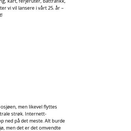
g, kart, ferjeruter, båttrafikk,
 vi vil lansere i vårt 25. år –
t!
osjøen, men likevel flyttes
rale strøk. Internett-
pp ned på det meste. Alt burde
ljø, men det er det omvendte