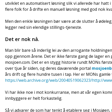
utviklet en automatisert løsning slik vi allerede har hatt i 
flere folk for å drifte en manuell løsning med god nok kval
Men den enkle løsningen bør være at de slutter å ødeleg
legger ned sin elendige stillings-tjeneste.
Det er nok nå.
Man blir bare så inderlig lei av den arrogante holdninge
opp gjennom årene. Det er ikke første gang de lager en 
mosjoen.com. Det er en stygg historie rundt MONs første
over tjue år siden, og deres daværende portal
mosjoenb
års drift og flere hundre tusen i tap. Her er MONs gamle 
https://web.archive.org/web/20040519062323/http://ww
Vi har ikke noe i mot konkurranse, men at vår egen ko
innbyggere er helt forkastelig.
Så vi advarer de som har tenkt å etablere seg i Mosjøen,