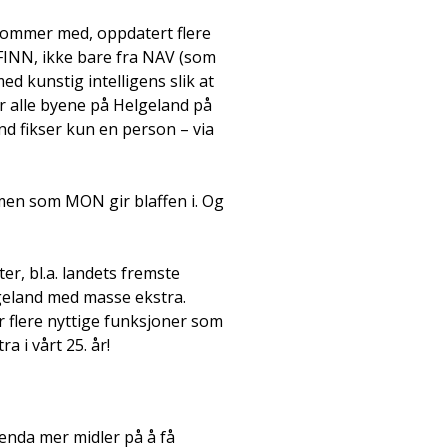
 kommer med, oppdatert flere
 FINN, ikke bare fra NAV (som
ed kunstig intelligens slik at
for alle byene på Helgeland på
and fikser kun en person – via
– men som MON gir blaffen i. Og
ter, bl.a. landets fremste
geland med masse ekstra.
er flere nyttige funksjoner som
a i vårt 25. år!
 enda mer midler på å få