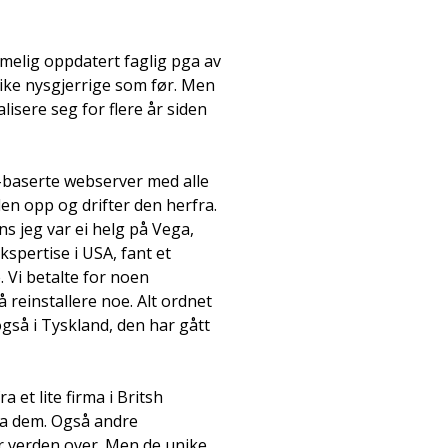
rimelig oppdatert faglig pga av
 like nysgjerrige som før. Men
lisere seg for flere år siden
-baserte webserver med alle
den opp og drifter den herfra.
ns jeg var ei helg på Vega,
kspertise i USA, fant et
 Vi betalte for noen
å reinstallere noe. Alt ordnet
også i Tyskland, den har gått
 et lite firma i Britsh
fra dem. Også andre
 verden over. Men de unike