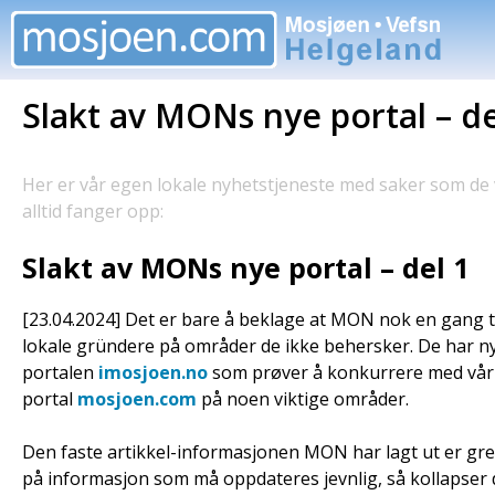
Hopp
til
innhold
Slakt av MONs nye portal – de
Her er vår egen lokale nyhetstjeneste med saker som de
alltid fanger opp:
Slakt av MONs nye portal – del 1
[23.04.2024] Det er bare å beklage at MON nok en gang
lokale gründere på områder de ikke behersker. De har ny
portalen
imosjoen.no
som prøver å konkurrere med vår 
portal
mosjoen.com
på noen viktige områder.
Den faste artikkel-informasjonen MON har lagt ut er gre
på informasjon som må oppdateres jevnlig, så kollapser d