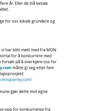
flere år. Eller de må betale
itet.
ge for oss lokale gründere og
n vi har blitt møtt med fra MON
portal for å konkurrere med
 forsøk på å overkjøre oss for
y.com
måtte gi seg etter fem
tapsprosjekt:
w.mosjoenby.com/
mmune gjør dette mot egne
 se opp for konkurranse fra