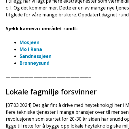
I tillegg har vi lagt på flere ekstratjenester som værmeldin
o.l.. Og det kommer mer. Dette er en av mange nye tjenester
til glede for våre mange brukere. Oppdatert døgnet rund
Sjekk kamera i området rundt:
Mosjøen
Mo i Rana
Sandnessjøen
Brønnøysund
——————————————————–
Lokale fagmiljø forsvinner
[07.03.2024] Det går fint å drive med høyteknologi her i M
flere tekniske tjenester i mange bransjer over til mer sent
revolusjonen som startet for 20-30 år siden har snudd o
ligge til rette for å bygge opp lokale høyteknologiske mi