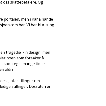
t oss skattebetalere. Og
nye portalen, men i Rana har de
joen.com har. Vi har bl.a. tung
 en tragedie. Fin design, men
aler noen som forsøker å
 ut som regel mange timer
n aldri.
sess, bl.a stillinger om
edige stillinger. Dessuten er