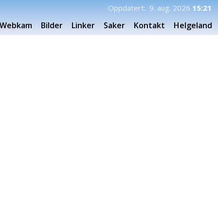
Oppdatert: 9. aug. 2026
15:21
Webkam
Bilder
Linker
Saker
Kontakt
Helgeland