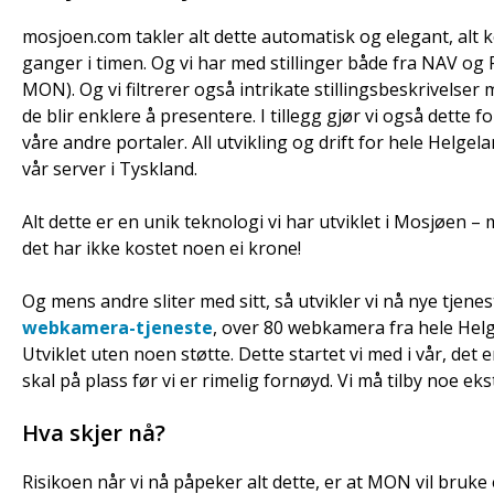
mosjoen.com takler alt dette automatisk og elegant, alt
ganger i timen. Og vi har med stillinger både fra NAV og
MON). Og vi filtrerer også intrikate stillingsbeskrivelser m
de blir enklere å presentere. I tillegg gjør vi også dette 
våre andre portaler. All utvikling og drift for hele Helgel
vår server i Tyskland.
Alt dette er en unik teknologi vi har utviklet i Mosjøen 
det har ikke kostet noen ei krone!
Og mens andre sliter med sitt, så utvikler vi nå nye tjenes
webkamera-tjeneste
, over 80 webkamera fra hele Hel
Utviklet uten noen støtte. Dette startet vi med i vår, det 
skal på plass før vi er rimelig fornøyd. Vi må tilby noe ekstr
Hva skjer nå?
Risikoen når vi nå påpeker alt dette, er at MON vil bruke