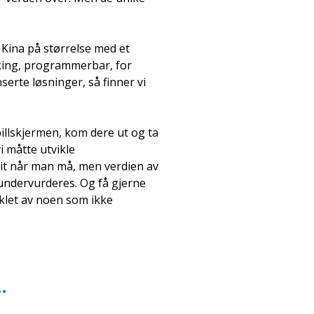
 Kina på størrelse med et
åking, programmerbar, for
anserte løsninger, så finner vi
spillskjermen, kom dere ut og ta
vi måtte utvikle
eit når man må, men verdien av
 undervurderes. Og få gjerne
iklet av noen som ikke
…