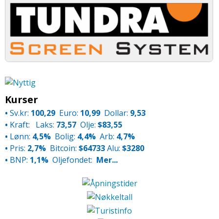
Kurser
•
Sv.kr:
100,29
Euro:
10,99
Dollar:
9,53
•
Kraft:
Laks:
73,57
Olje:
$83,55
•
Lønn:
4,5%
Bolig:
4,4%
Arb:
4,7%
•
Pris:
2,7%
Bitcoin:
$64733
Alu:
$3280
•
BNP:
1,1%
Oljefondet:
Mer...