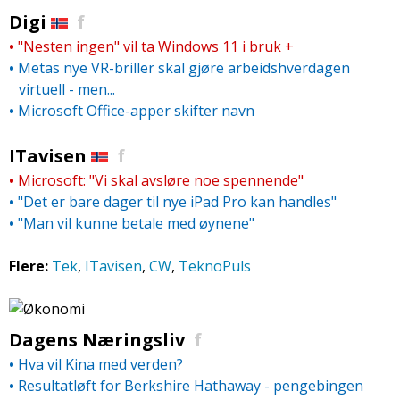
Digi
f
•
"Nesten ingen" vil ta Windows 11 i bruk
+
•
Metas nye VR-briller skal gjøre arbeidshverdagen
virtuell - men...
•
Microsoft Office-apper skifter navn
ITavisen
f
•
Microsoft: "Vi skal avsløre noe spennende"
•
"Det er bare dager til nye iPad Pro kan handles"
•
"Man vil kunne betale med øynene"
Flere:
Tek
,
ITavisen
,
CW
,
TeknoPuls
.
Dagens Næringsliv
f
•
Hva vil Kina med verden?
•
Resultatløft for Berkshire Hathaway - pengebingen