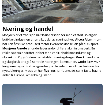
Næring og handel
Mosjøen er et tradisjonsrikt
handels­senter
med et stort utvalg av
butikker. Industrien er en viktig del av næringslivet.
Alcoa Aluminium
har i en årrekke produsert metall i verdensklasse, alt går til eksport.
Mosjøen Anode
er under­leverandør til flere aluminiums­verk. En
rekke spesialbedrifter jobber med vedlikehold mot industri og
oljesektor. Og gründere har etablert nærings­hagen
Væxt
. Landbruk
og skogbruk er også sentrale næringer i kommunen.
Gode kommuni­
kasjoner
og sentral beliggenhet på Helgeland er viktige faktorer for
nyetable­ringer. Mosjøen har
flyplass
, jernbane, E6, samt faste havne­
anløp til Europa, Amerika og Island.