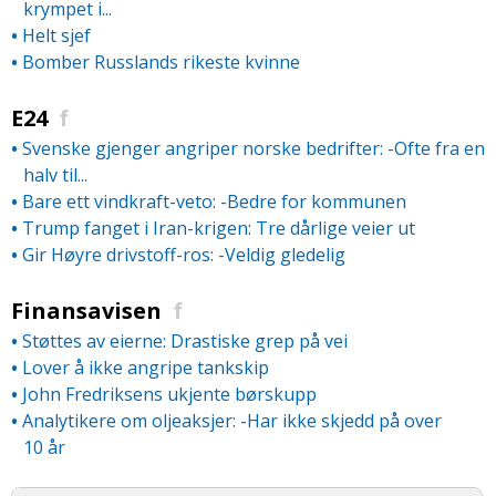
krympet i...
•
Helt sjef
•
Bomber Russlands rikeste kvinne
E24
f
•
Svenske gjenger angriper norske bedrifter: -Ofte fra en
halv til...
•
Bare ett vindkraft-veto: -Bedre for kommunen
•
Trump fanget i Iran-krigen: Tre dårlige veier ut
•
Gir Høyre drivstoff-ros: -Veldig gledelig
Finansavisen
f
•
Støttes av eierne: Drastiske grep på vei
•
Lover å ikke angripe tankskip
•
John Fredriksens ukjente børskupp
•
Analytikere om oljeaksjer: -Har ikke skjedd på over
10 år