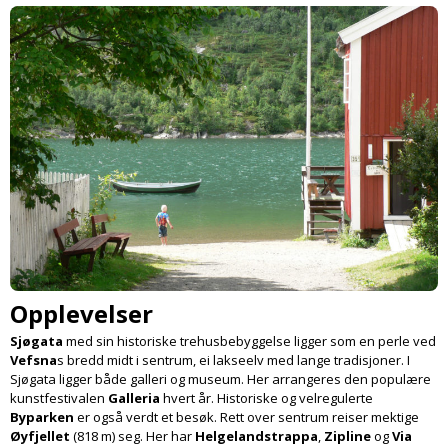
Opplevelser
Sjøgata
med sin historiske trehus­bebyggelse ligger som en perle ved
Vefsna
s bredd midt i sentrum, ei lakseelv med lange tradisjoner. I
Sjøgata ligger både galleri og museum. Her arrangeres den populære
kunstfestivalen
Galleria
hvert år. Historiske og velregulerte
Byparken
er også verdt et besøk. Rett over sentrum reiser mektige
Øyfjellet
(818 m) seg. Her har
Helgelands­trappa
,
Zipline
og
Via