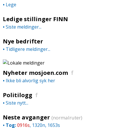
•
Lege
Ledige stillinger FINN
•
Siste meldinger...
Nye bedrifter
•
Tidligere meldinger...
Nyheter mosjoen.com
f
•
Ikke bli alvorlig syk her
Politilogg
f
•
Siste nytt...
Neste avganger
(normalruter)
•
Tog:
0916s
, 1320n, 1653s