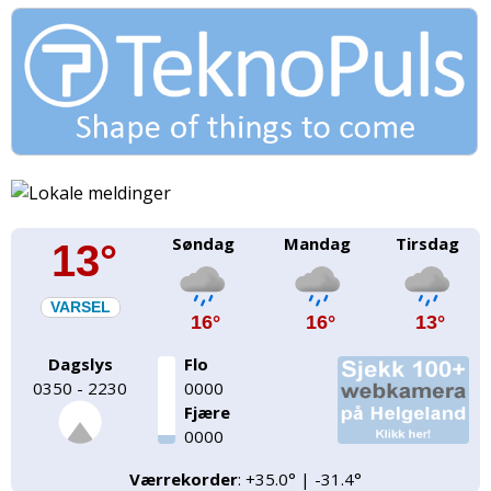
Søndag
Mandag
Tirsdag
13°
VARSEL
16°
16°
13°
Dagslys
Flo
0350 - 2230
0000
Fjære
0000
Værrekorder
: +35.0° | -31.4°