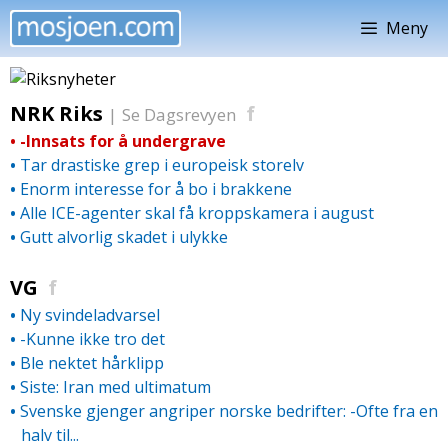
Hopp
Meny
til
innhold
NRK Riks
f
|
Se Dagsrevyen
•
-Innsats for å undergrave
•
Tar drastiske grep i europeisk storelv
•
Enorm interesse for å bo i brakkene
•
Alle ICE-agenter skal få kroppskamera i august
•
Gutt alvorlig skadet i ulykke
VG
f
•
Ny svindeladvarsel
•
-Kunne ikke tro det
•
Ble nektet hårklipp
•
Siste: Iran med ultimatum
•
Svenske gjenger angriper norske bedrifter: -Ofte fra en
halv til...