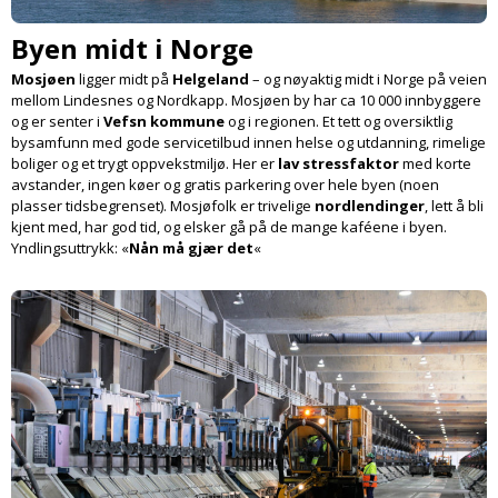
Byen midt i Norge
Mosjøen
ligger midt på
Helgeland
– og nøyaktig midt i Norge på veien
mellom Lindesnes og Nordkapp. Mosjøen by har ca 10 000 innbyggere
og er senter i
Vefsn kommune
og i regionen. Et tett og oversiktlig
bysamfunn med gode service­tilbud innen helse og utdanning, rimelige
boliger og et trygt oppvekstmiljø. Her er
lav stressfaktor
med korte
avstander, ingen køer og gratis parkering over hele byen (noen
plasser tidsbegrenset). Mosjøfolk er trivelige
nordlendinger
, lett å bli
kjent med, har god tid, og elsker gå på de mange kaféene i byen.
Yndlings­uttrykk: «
Nån må gjær det
«