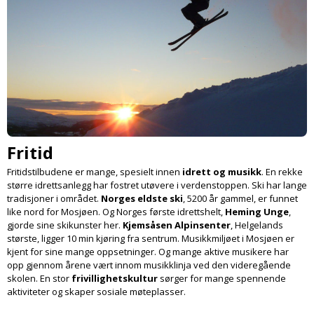
Fritid
Fritidstilbudene er mange, spesielt innen
idrett og musikk
. En rekke
større idretts­anlegg har fostret utøvere i verdens­toppen. Ski har lange
tradisjoner i området.
Norges eldste ski
, 5200 år gammel, er funnet
like nord for Mosjøen. Og Norges første idrettshelt,
Heming Unge
,
gjorde sine skikunster her.
Kjemsåsen Alpinsenter
, Helgelands
største, ligger 10 min kjøring fra sentrum. Musikk­miljøet i Mosjøen er
kjent for sine mange oppsetninger. Og mange aktive musikere har
opp gjennom årene vært innom musikklinja ved den videregående
skolen. En stor
frivillighets­kultur
sørger for mange spen­nende
aktiviteter og skaper sosiale møteplasser.