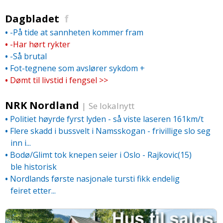
Dagbladet
f
•
-På tide at sannheten kommer fram
•
-Har hørt rykter
•
-Så brutal
•
Fot-tegnene som avslører sykdom
+
•
Dømt til livstid i fengsel >>
NRK Nordland
|
Se lokalnytt
•
Politiet høyrde fyrst lyden - så viste laseren 161km/­t
•
Flere skadd i bussvelt i Namsskogan - frivillige slo seg
inn i...
•
Bodø/­Glimt tok knepen seier i Oslo - Rajkovic(15)
ble historisk
•
Nordlands første nasjonale tursti fikk endelig
feiret etter...