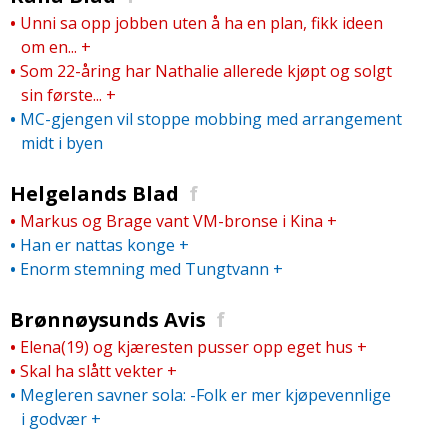
•
Unni sa opp jobben uten å ha en plan, fikk ideen
om en...
+
•
Som 22-åring har Nathalie allerede kjøpt og solgt
sin første...
+
•
MC-gjengen vil stoppe mobbing med arrangement
midt i byen
Helgelands Blad
f
•
Markus og Brage vant VM-bronse i Kina
+
•
Han er nattas konge
+
•
Enorm stemning med Tungtvann
+
Brønnøysunds Avis
f
•
Elena(19) og kjæresten pusser opp eget hus
+
•
Skal ha slått vekter
+
•
Megleren savner sola: -Folk er mer kjøpevennlige
i godvær
+