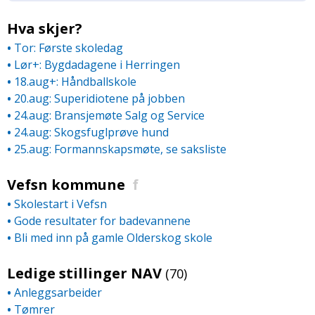
Hva skjer?
•
Tor: Første skoledag
•
Lør+: Bygdadagene i Herringen
•
18.aug+: Håndballskole
•
20.aug: Superidiotene på jobben
•
24.aug: Bransjemøte Salg og Service
•
24.aug: Skogsfuglprøve hund
•
25.aug: Formannskapsmøte, se saksliste
Vefsn kommune
f
•
Skolestart i Vefsn
•
Gode resultater for badevannene
•
Bli med inn på gamle Olderskog skole
Ledige stillinger NAV
(70)
•
Anleggsarbeider
•
Tømrer