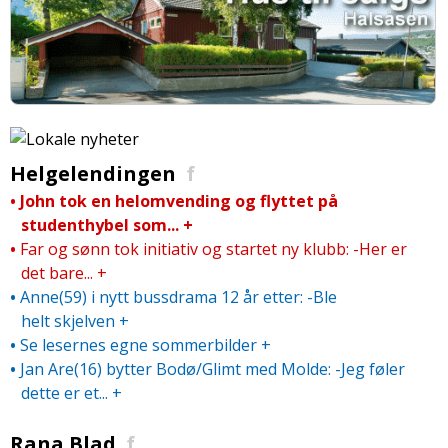
Helgelendingen
f
•
John tok en helomvending og flyttet på
studenthybel som...
+
•
Far og sønn tok initiativ og startet ny klubb: -Her er
det bare...
+
•
Anne(59) i nytt bussdrama 12 år etter: -Ble
helt skjelven
+
•
Se lesernes egne sommerbilder
+
•
Jan Are(16) bytter Bodø/­Glimt med Molde: -Jeg føler
dette er et...
+
Rana Blad
f