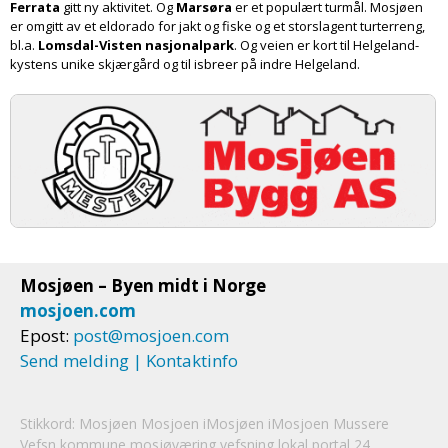
Ferrata
gitt ny aktivitet. Og
Marsøra
er et populært turmål. Mosjøen
er omgitt av et eldorado for jakt og fiske og et stor­slagent turterreng,
bl.a.
Lomsdal-Visten nasjonal­park
. Og veien er kort til Helgeland­
kystens unike skjær­gård og til isbreer på indre Helgeland.
Mosjøen – Byen midt i Norge
mosjoen.com
Epost:
post@mosjoen.com
Send melding | Kontaktinfo
Stikkord:
Mosjøen
Mosjoen
iMosjøen iMosjoen Mussere
Vefsn kommune mosjøværing vefsning lokal portal 24