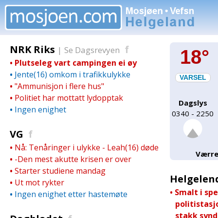
Hopp
til
innhold
NRK Riks
f
|
Se Dagsrevyen
18°
•
Plutseleg vart campingen ei øy
•
Jente(16) omkom i trafikkulykke
VARSEL
•
"Ammunisjon i flere hus"
•
Politiet har mottatt lydopptak
Dagslys
•
Ingen enighet
0340 - 2250
VG
f
•
Nå: Tenåringer i ulykke - Leah(16) døde
Værre
•
-Den mest akutte krisen er over
•
Starter studiene mandag
Helgelen
•
Ut mot rykter
•
Smalt i spe
•
Ingen enighet etter hastemøte
politistasj
stakk synde