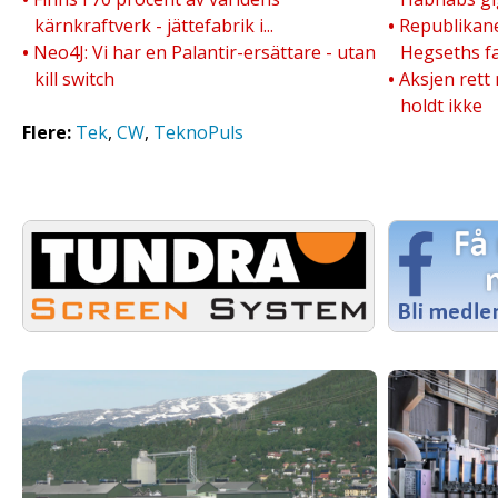
kärnkraftverk - jättefabrik i...
•
Republikane
•
Neo4J: Vi har en Palantir-ersättare - utan
Hegseths fa
kill switch
•
Aksjen rett
holdt ikke
Flere:
Tek
,
CW
,
TeknoPuls
.