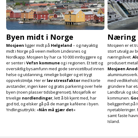
Byen midt i Norge
Næring 
Mosjøen
ligger midt på
Helgeland
– og nøyaktig
Mosjøen er et tr
midt i Norge på veien mellom Lindesnes og
stort utvalg av b
Nordkapp. Mosjøen by har ca 10 000 innbyggere og
næringslivet.
Al
er senter i
Vefsn kommune
og i regionen. Et tett og
produsert metall 
oversiktlig bysamfunn med gode service­tilbud innen
Mosjøen Anod
helse og utdanning, rimelige boliger og et trygt
aluminiums­verk.
oppvekstmiljø. Her er
lav stressfaktor
med korte
med vedlikehold 
avstander, ingen køer og gratis parkering over hele
gründere har et
byen (noen plasser tidsbegrenset). Mosjøfolk er
Landbruk og sko
trivelige
nordlendinger
, lett å bli kjent med, har
kommunen.
God
god tid, og elsker gå på de mange kaféene i byen.
beliggenhet på H
Yndlings­uttrykk: «
Nån må gjær det
«
nyetable­ringer
samt faste havne
Island.