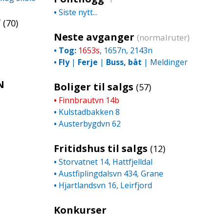
•
Siste nytt...
V
(70)
Neste avganger
(normalruter)
•
Tog:
1653s
, 1657n, 2143n
•
Fly
|
Ferje
|
Buss, båt
|
Meldinger
N
Boliger til salgs
(57)
•
Finnbrautvn 14b
•
Kulstadbakken 8
•
Austerbygdvn 62
Fritidshus til salgs
(12)
•
Storvatnet 14, Hattfjelldal
•
Austfiplingdalsvn 434, Grane
•
Hjartlandsvn 16, Leirfjord
Konkurser