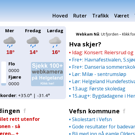
Hoved
Ruter
Trafikk
Været
Mer
Fredag
Lørdag
Webkam Nå
: Ut fjorden – Klikk f
Hva skjer?
18°
14°
16°
•
Idag: Konsert: Reiersrud og 
•
Fre+: Havnafestivalen, S.sjø
Flo
•
Fre+: Danseria sommerskol
0000
•
Lør: Milæ - sentrumsløp
Fjære
•
Lør: Helgeland Hundefestiv
0000
•
13.aug: Første skoledag
korder
: +35.0° | -31.4°
•
15.aug+: Bygdadagene i He
dingen
f
Vefsn kommune
f
ilet rett utenfor
•
Skolestart i Vefsn
onen - så
•
Gode resultater for badev
ren...
+
•
Bli med inn på gamle Older