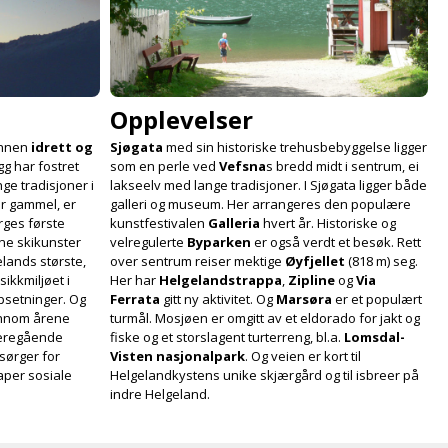
Opplevelser
 innen
idrett og
Sjøgata
med sin historiske trehus­bebyggelse ligger
gg har fostret
som en perle ved
Vefsna
s bredd midt i sentrum, ei
ge tradisjoner i
lakseelv med lange tradisjoner. I Sjøgata ligger både
år gammel, er
galleri og museum. Her arrangeres den populære
rges første
kunstfestivalen
Galleria
hvert år. Historiske og
ine skikunster
velregulerte
Byparken
er også verdt et besøk. Rett
elands største,
over sentrum reiser mektige
Øyfjellet
(818 m) seg.
ikk­miljøet i
Her har
Helgelands­trappa
,
Zipline
og
Via
psetninger. Og
Ferrata
gitt ny aktivitet. Og
Marsøra
er et populært
ennom årene
turmål. Mosjøen er omgitt av et eldorado for jakt og
deregående
fiske og et stor­slagent turterreng, bl.a.
Lomsdal-
sørger for
Visten nasjonal­park
. Og veien er kort til
aper sosiale
Helgeland­kystens unike skjær­gård og til isbreer på
indre Helgeland.