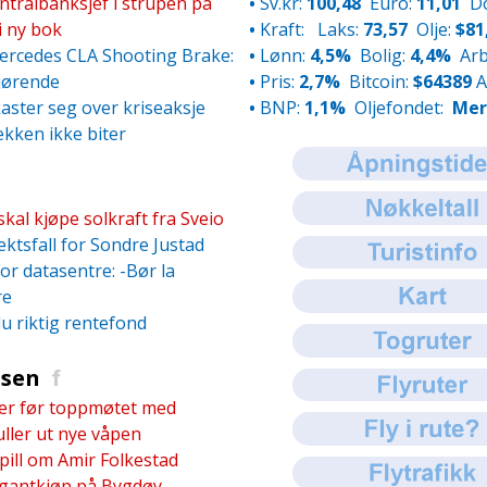
entralbanksjef i strupen på
•
Sv.kr:
100,48
Euro:
11,01
Do
i ny bok
•
Kraft:
Laks:
73,57
Olje:
$81
Mercedes CLA Shooting Brake:
•
Lønn:
4,5%
Bolig:
4,4%
Ar
jørende
•
Pris:
2,7%
Bitcoin:
$64389
A
aster seg over kriseaksje
•
BNP:
1,1%
Oljefondet:
Mer.
ekken ikke biter
kal kjøpe solkraft fra Sveio
ektsfall for Sondre Justad
or datasentre: -Bør la
re
du riktig rentefond
isen
f
er før toppmøtet med
uller ut nye våpen
ill om Amir Folkestad
antkjøp på Bygdøy...