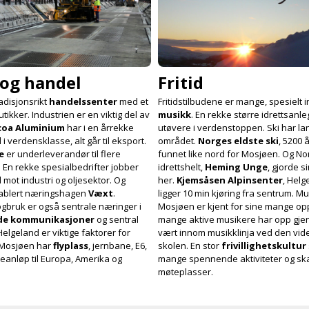
og handel
Fritid
adisjonsrikt
handels­senter
med et
Fritidstilbudene er mange, spesielt
utikker. Industrien er en viktig del av
musikk
. En rekke større idretts­anle
coa Aluminium
har i en årrekke
utøvere i verdens­toppen. Ski har lan
i verdensklasse, alt går til eksport.
området.
Norges eldste ski
, 5200 
e
er under­leverandør til flere
funnet like nord for Mosjøen. Og No
 En rekke spesialbedrifter jobber
idrettshelt,
Heming Unge
, gjorde s
mot industri og oljesektor. Og
her.
Kjemsåsen Alpinsenter
, Helg
ablert nærings­hagen
Væxt
.
ligger 10 min kjøring fra sentrum. Mus
gbruk er også sentrale næringer i
Mosjøen er kjent for sine mange op
e kommuni­kasjoner
og sentral
mange aktive musikere har opp gj
elgeland er viktige faktorer for
vært innom musikklinja ved den vi
. Mosjøen har
flyplass
, jernbane, E6,
skolen. En stor
frivillighets­kultur
­anløp til Europa, Amerika og
mange spen­nende aktiviteter og sk
møteplasser.