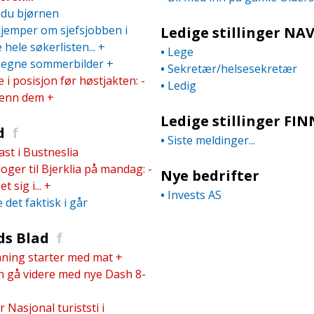
 du bjørnen
kjemper om sjefsjobben i
Ledige stillinger NA
hele søkerlisten...
+
•
Lege
s egne sommerbilder
+
•
Sekretær/­helsesekretær
i posisjon før høstjakten: -
•
Ledig
 enn dem
+
Ledige stillinger FIN
d
f
•
Siste meldinger...
ast i Bustneslia
oger til Bjerklia på mandag: -
Nye bedrifter
t sig i...
+
•
Invests AS
 det faktisk i går
ds Blad
f
ning starter med mat
+
 gå videre med nye Dash 8-
r Nasjonal turiststi i