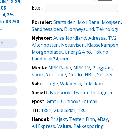
llar:
9,54
,08
Etter:
b:
4,7%
lu:
$3230
Portaler:
Startsiden
,
Mo i Rana
,
Mosjøen
,
..
Sandnessjøen
,
Brønnøysund
,
Teknologi
Nyheter:
Avisa Nordland
,
Adressa
,
TV2
,
Aftenposten
,
Nettavisen
,
Klassekampen
,
Morgenbladet
,
Energi24.no
,
Fisk.no
,
Landbruk24
,
mer...
Media:
NRK Radio
,
NRK TV
,
Program
,
Sport
,
YouTube
,
Netflix
,
HBO
,
Spotify
Søk:
Google
,
Wikipedia
,
Leksikon
Sosialt:
Facebook
,
Twitter
,
Instagram
Epost:
Gmail
,
Outlook/Hotmail
Tlf:
1881
,
Gule Sider
,
180
Handel:
Prisjakt
,
Tester
,
Finn
,
eBay
,
Ali Express
,
Valuta
,
Pakkesporing