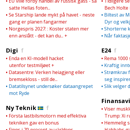
•
EU ville forby handel av russisk gass - så
•
Tidligere s
satte Hellas foten...
Bech Holte 
•
Se Starship lande mykt på havet - neste
•
Biltest av 
gang er planen fangarmer
Dyr og velk
•
Norgespris 2027: : Koster staten mer
•
Shorterne k
enn anslått - det kan du...
+
•
Når faktasj
Digi
f
E24
f
•
Enda en KI-modell hacket
•
Rema 1000 s
utenfor testmiljøet
+
•
Kraftig innt
•
Datasentre: Verken heiagjeng eller
•
Strømkrav f
bremsekloss - still de...
seg inspire
•
Datatilsynet undersøker dataangrepet
•
Slik velger 
mot Ryde
Finansav
Ny Teknik
f
•
Viser muskl
•
Första lastbilsmotorn med effektiva
Trump: Xi r
tekniken gav en bonus
•
Hemmelig sp
•
Finns i 70 procent av världens
Habhabs gig