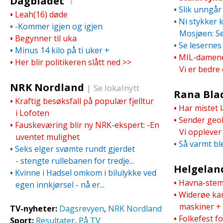
Dagbladet
f
•
Slik unngår
•
Leah(16) døde
•
Ni stykker 
•
-Kommer igjen og igjen
Mosjøen: Se 
•
Begynner til uka
•
Se leserne
•
Minus 14 kilo på ti uker
+
•
MIL-damene 
•
Her blir politikeren slått ned >>
Vi er bedre
NRK Nordland
|
Se lokalnytt
Rana Bla
•
Kraftig besøksfall på populær fjelltur
•
Har mistet l
i Lofoten
•
Sender geol
•
Fauskeværing blir ny NRK-ekspert: -En
Vi opplever e
uventet mulighet
•
Så varmt ble
•
Seks elger svømte rundt gjerdet
- stengte rullebanen for tredje...
Helgelan
•
Kvinne i Hadsel omkom i bilulykke ved
•
Havna-stem
egen innkjørsel - nå er...
•
Widerøe kan
maskiner
+
TV-nyheter:
Dagsrevyen
,
NRK Nordland
•
Folkefest fo
Sport:
Resultater
,
På TV