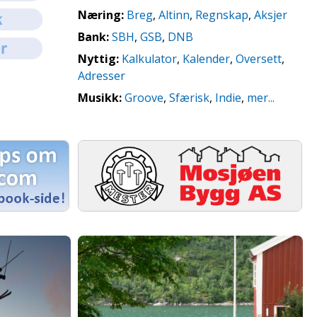
Næring:
Breg
,
Altinn
,
Regnskap
,
Aksjer
Bank:
SBH
,
GSB
,
DNB
Nyttig:
Kalkulator
,
Kalender
,
Oversett
,
Adresser
Musikk:
Groove
,
Sfærisk
,
Indie
,
mer...