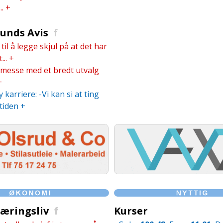
.
+
unds Avis
f
 til å legge skjul på at det har
...
+
messe med et bredt utvalg
+
 karriere: -Vi kan si at ting
tiden
+
æringsliv
f
Kurser