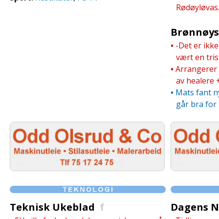
Rødøyløvas..
.
Brønnøys
•
-Det er ikke
vært en trist
•
Arrangerer 
av healere
•
Mats fant ny
går bra for 
Teknisk Ukeblad
f
Dagens N