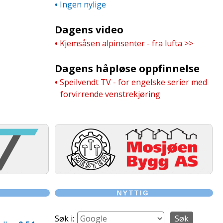
•
Ingen nylige
Dagens video
•
Kjemsåsen alpinsenter - fra lufta >>
Dagens håpløse oppfinnelse
•
Speilvendt TV - for engelske serier med
forvirrende venstrekjøring
Søk i: