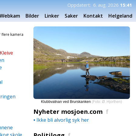
Oppdatert: 6. aug. 2026
15:41
Webkam
Bilder
Linker
Saker
Kontakt
Helgeland
or flere kamera
Kleive
en
e
al
rringen
Klubbvatnan ved Brurskanken
(Foto: Ø. Hjorthen)
Nyheter mosjoen.com
f
•
Ikke bli alvorlig syk her
annene
Politilogg
f
skog skole